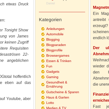
Daniel
och etwas Druck
Magnetm
Ein Magn
Kategorien
antreibt
en:
erzeugt
Anleitungen
der Tonight Show
scheine
Automobile
gung von James
endlich lö
Blogging
or keinen Zugriff
Blogparaden
Der ul
itere Requisiten
Blogprofile
Abnehme
desaströsen 22-
Browsergames
Weihnach
ine angeblichen
Essen & Trinken
wieder d
Fun
Gadgets
den H
total hoffentlich
Gaming
Abnehmre
Gesundheit &
eute eben auf das
die unerw
Ernährung
Gutscheine & Sparen
Finanzi
Haus & Garten
 auf Youtube, aber
erreiche
Lotto
Fast j
Medien & TV