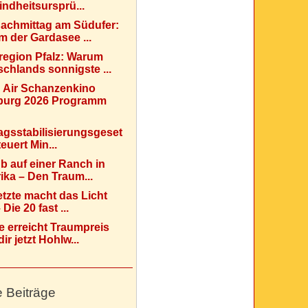
indheitsursprü...
Nachmittag am Südufer:
 der Gardasee ...
region Pfalz: Warum
chlands sonnigste ...
 Air Schanzenkino
urg 2026 Programm
agsstabilisierungsgeset
teuert Min...
b auf einer Ranch in
ka – Den Traum...
etzte macht das Licht
Die 20 fast ...
e erreicht Traumpreis
ir jetzt Hohlw...
e Beiträge