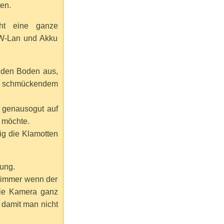
hen.
ht eine ganze
W-Lan und Akku
 den Boden aus,
mit schmückendem
h genausogut auf
 möchte.
ig die Klamotten
dung.
…immer wenn der
die Kamera ganz
 damit man nicht