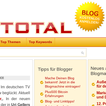
Top Themen
Top Keywords
Neues 
Tipps für Blogger
Blogma
008
Mache Deinen Blog
Auße
bekannt! Jetzt in die
für d
Blogmachine eintragen!
. Im deutschen TV
Plus500 Bitcoin
 beglückt. Aktuell
Mariu
Erfahrungen
und D
r
„. In der neuen
Blog- und Linktipps!
12. 
 der in
Uri Gellers