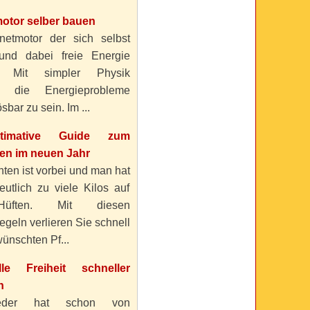
otor selber bauen
etmotor der sich selbst
 und dabei freie Energie
? Mit simpler Physik
n die Energieprobleme
sbar zu sein. Im ...
timative Guide zum
n im neuen Jahr
ten ist vorbei und man hat
eutlich zu viele Kilos auf
üften. Mit diesen
geln verlieren Sie schnell
ünschten Pf...
elle Freiheit schneller
n
eder hat schon von