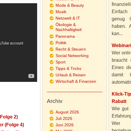
finanzie
Mode & Beauty
Einfach
Musik
Netzwelt & IT
genug 
Ökologie &
haben. A
Nachhaltigkeit
kan...
Panorama
Politik
Webinar
Recht & Steuern
Wer onlin
Social Networking
braucht 
Sport
Eines di
Tipps & Tricks
damit 
Urlaub & Reisen
Wirtschaft & Finanzen
automatisi
Klick-T
Archiv
Rabatt
Wie gut 
August 2026
Erfahru
(Folge 2)
Juli 2026
Wer al
er (Folge 4)
Juni 2026
beziehun