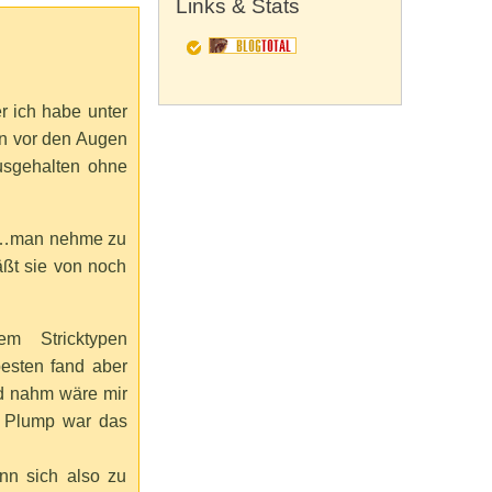
Links & Stats
r ich habe unter
n vor den Augen
usgehalten ohne
vu…man nehme zu
äßt sie von noch
m Stricktypen
esten fand aber
nd nahm wäre mir
e Plump war das
nn sich also zu